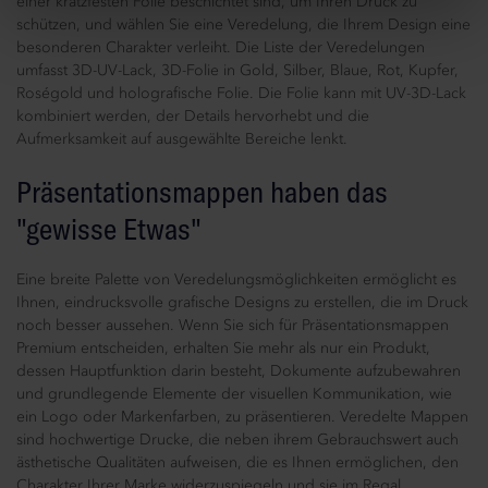
einer kratzfesten Folie beschichtet sind, um Ihren Druck zu
schützen, und wählen Sie eine Veredelung, die Ihrem Design eine
besonderen Charakter verleiht. Die Liste der Veredelungen
umfasst 3D-UV-Lack, 3D-Folie in Gold, Silber, Blaue, Rot, Kupfer,
Roségold und holografische Folie. Die Folie kann mit UV-3D-Lack
kombiniert werden, der Details hervorhebt und die
Aufmerksamkeit auf ausgewählte Bereiche lenkt.
Präsentationsmappen haben das
"gewisse Etwas"
Eine breite Palette von Veredelungsmöglichkeiten ermöglicht es
Ihnen, eindrucksvolle grafische Designs zu erstellen, die im Druck
noch besser aussehen. Wenn Sie sich für Präsentationsmappen
Premium entscheiden, erhalten Sie mehr als nur ein Produkt,
dessen Hauptfunktion darin besteht, Dokumente aufzubewahren
und grundlegende Elemente der visuellen Kommunikation, wie
ein Logo oder Markenfarben, zu präsentieren. Veredelte Mappen
sind hochwertige Drucke, die neben ihrem Gebrauchswert auch
ästhetische Qualitäten aufweisen, die es Ihnen ermöglichen, den
Charakter Ihrer Marke widerzuspiegeln und sie im Regal