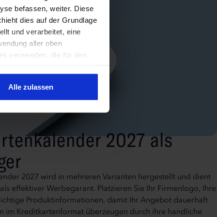
yse befassen, weiter. Diese
chieht dies auf der Grundlage
lt und verarbeitet, eine
wendung aller oben
es verwenden, die für den
ten von Cookies verwendet
Alle zulassen
rtenkalender 2027 als
ger
nder 2027 wird in mehreren Varianten hergestellt und dient
ls effektiver Werbegarant. Platzieren Sie Ihr Firmenlogo, Ihre
ichtige Produktinformationen, damit Ihr Angebot dauerhaft
ten im Kreditkartenformat überzeugen durch ihre handliche