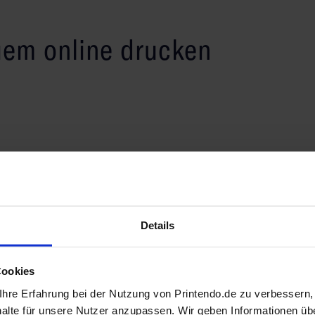
em online drucken
ein äußerst praktisches Werbemittel. Damit können Sie
tengünstige Ergänzung zu Ihrer Visitenkarte einsetzen.
und lässt sich leicht in Ihrer Geldbörse, Handyhülle,
Details
Cookies
ertige
hre Erfahrung bei der Nutzung von Printendo.de zu verbessern
halte für unsere Nutzer anzupassen. Wir geben Informationen üb