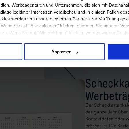
dien, Werbeagenturen und Unternehmen, die sich mit Datenanal
ier gefertigt, was
lage legitimer Interessen verarbeitet, und in einigen Fällen ges
 bieten wir eine
kies werden von unseren externen Partnern zur Verfügung gestel
Karten noch
. Wenn Sie auf "Alle zulassen" klicken, stimmen Sie unserer Ver
Sie können sie
zu. Wenn Sie auf "Alle ablehnen" klicken, werden wir nur Cooki
n verleihen dem
orderlich sind. Wenn Sie selbst entscheiden möchten, welche Ar
en ab.
uf "Anpassen".
Anpassen
Scheckka
Werbeträ
Der Scheckkartenkale
das ganze Jahr über a
Kontaktdaten oder w
präsent ist. Die Kar