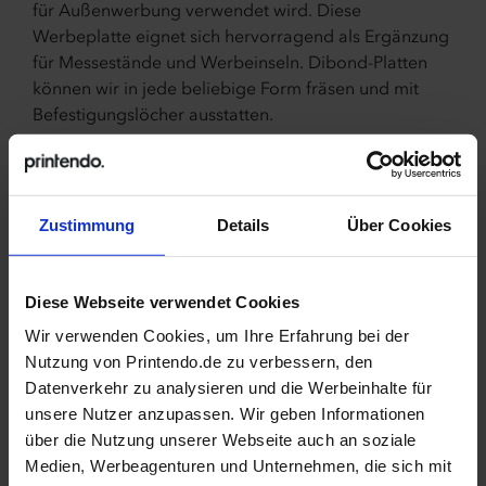
für Außenwerbung verwendet wird. Diese
Werbeplatte eignet sich hervorragend als Ergänzung
für Messestände und Werbeinseln. Dibond-Platten
können wir in jede beliebige Form fräsen und mit
Befestigungslöcher ausstatten.
Dibond-Verbundplatten
verbinden die Leichtigkeit
von PVC mit der Haltbarkeit von Aluminium. Die
Platte ist beidseitig matt und 2 mm stark. Ihr
Zustimmung
Details
Über Cookies
Geheimnis liegt im PVC-Kern und den 2 äußeren
Aluminiumplatten. Das Ergebnis? Ein Material, das
für jede Farbe und Form bereit ist. Das sind
Diese Webseite verwendet Cookies
Werbeplatten für Menschen mit Erfindungsgeist.
Wir verwenden Cookies, um Ihre Erfahrung bei der
Hips-Platten
Nutzung von Printendo.de zu verbessern, den
Datenverkehr zu analysieren und die Werbeinhalte für
Hips-Platten
sind weiße Polystyrolplatten mit 1 mm
unsere Nutzer anzupassen. Wir geben Informationen
Stärke – ideal sowohl für Innen- als auch
über die Nutzung unserer Webseite auch an soziale
Außenpräsentation. Die Vorderseite ist glänzend, die
Medien, Werbeagenturen und Unternehmen, die sich mit