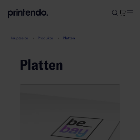
B
A
A
B
Hauptseite
Produkte
Platten
Platten