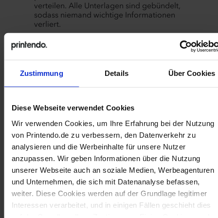
verteilen. Alle Unterlagen sind gebündelt,
sodass niemand wichtige Informationen
verliert.
Übergabe von Seminarunterlagen:
Bei
Inhouse-Workshops oder Kundenschulungen
kommt es auch auf die Qualität der
Zustimmung
Details
Über Cookies
bereitgestellten Materialien an. Eine bedruckte
Präsentationsmappe, ergänzt durch
Schreibblock und Stift, stellt sicher, dass
Teilnehmer alle relevanten Unterlagen
Diese Webseite verwendet Cookies
griffbereit haben. Haptische Materialien bleiben
außerdem oft besser im Gedächtnis als digitale
Wir verwenden Cookies, um Ihre Erfahrung bei der Nutzung
Präsentationen.
von Printendo.de zu verbessern, den Datenverkehr zu
analysieren und die Werbeinhalte für unsere Nutzer
In welchen Branchen sind
anzupassen. Wir geben Informationen über die Nutzung
Präsentationsmappen besonders
unserer Webseite auch an soziale Medien, Werbeagenturen
und Unternehmen, die sich mit Datenanalyse befassen,
beliebt?
weiter. Diese Cookies werden auf der Grundlage legitimer
Für zahlreiche Branchen und Einsatzbereiche sind
Interessen verarbeitet, und in einigen Fällen geschieht dies
ordentlich zusammengestellte Mappen
auf der Grundlage Ihrer Zustimmung. Einige Cookies werden