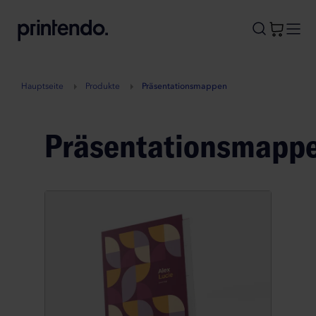
B
A
A
B
Hauptseite
Produkte
Präsentationsmappen
Präsentationsmapp