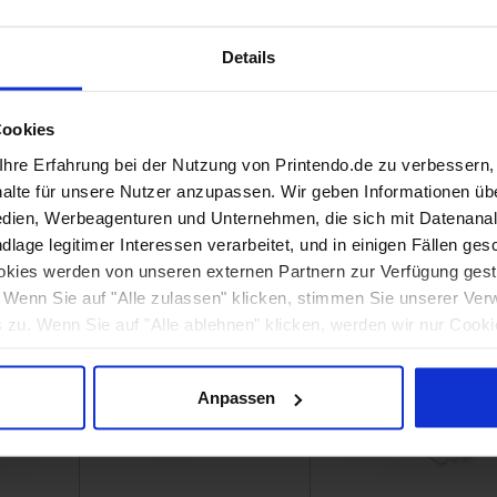
Details
Cookies
hre Erfahrung bei der Nutzung von Printendo.de zu verbessern
halte für unsere Nutzer anzupassen. Wir geben Informationen üb
dien, Werbeagenturen und Unternehmen, die sich mit Datenanal
en
Liegestühle
Messe-Systeme
lage legitimer Interessen verarbeitet, und in einigen Fällen ges
kies werden von unseren externen Partnern zur Verfügung gestel
. Wenn Sie auf "Alle zulassen" klicken, stimmen Sie unserer Ver
zu. Wenn Sie auf "Alle ablehnen" klicken, werden wir nur Cooki
orderlich sind. Wenn Sie selbst entscheiden möchten, welche Ar
uf "Anpassen".
Anpassen