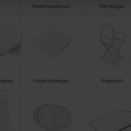
Papiermusterbuch
Planobögen
mappen
Produktanhänger
Regiestuhl