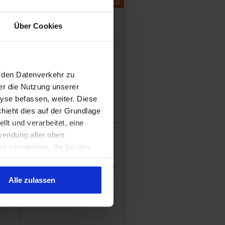
NEU
Über Cookies
, den Datenverkehr zu
er die Nutzung unserer
Musterbuch mit
Premium-
yse befassen, weiter. Diese
Veredelungen
chieht dies auf der Grundlage
lt und verarbeitet, eine
wendung aller oben
es verwenden, die für den
ten von Cookies verwendet
Alle zulassen