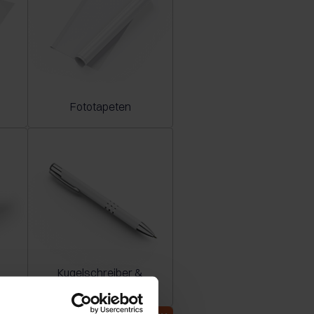
Fototapeten
Kugelschreiber &
kt
Stifte