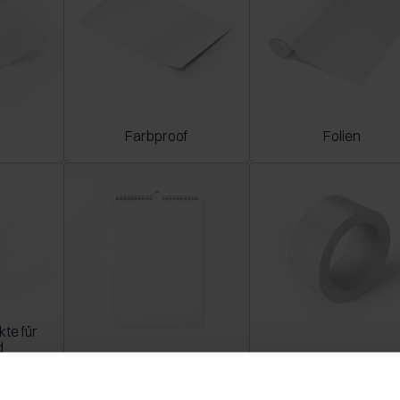
Farbproof
Folien
te für
d
ts
Kalender
Klebebänder bedruc