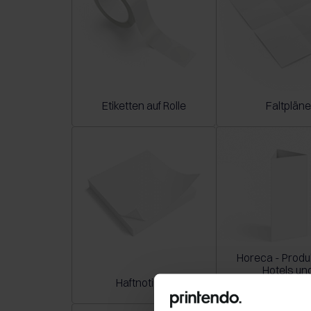
Etiketten auf Rolle
Faltpläne
Horeca - Produk
Hotels un
Haftnotizen
Restauran