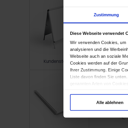
Zustimmung
Diese Webseite verwendet 
Wir verwenden Cookies, um I
analysieren und die Werbein
Webseite auch an soziale Me
Kundenstopper
Lesezeich
Cookies werden auf der Grund
Ihrer Zustimmung. Einige Coo
Liste davon finden Sie unten
genannten Arten von Cookies 
Betrieb unserer Website erf
werden sollen, klicken Sie a
Alle ablehnen