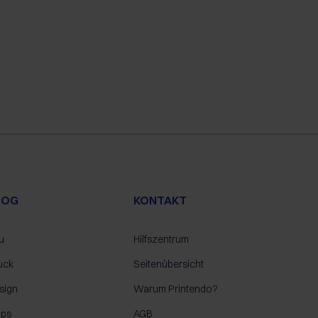
LOG
KONTAKT
u
Hilfszentrum
uck
Seitenübersicht
sign
Warum Printendo?
pps
AGB