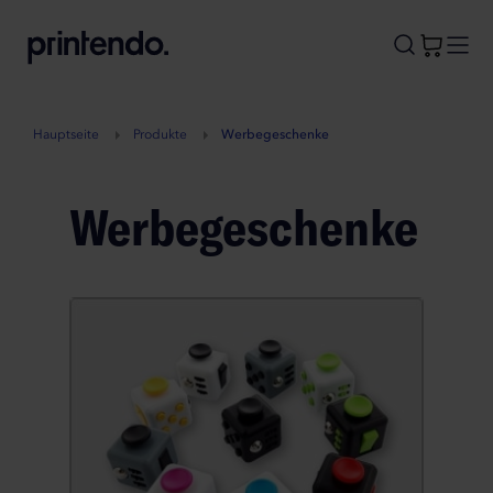
B
A
A
B
Hauptseite
Produkte
Werbegeschenke
Werbegeschenke