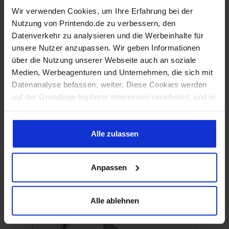
Wir verwenden Cookies, um Ihre Erfahrung bei der
USB 32 GB 2.0
Nutzung von Printendo.de zu verbessern, den
Datenverkehr zu analysieren und die Werbeinhalte für
unsere Nutzer anzupassen. Wir geben Informationen
ab 26,70 €
über die Nutzung unserer Webseite auch an soziale
Medien, Werbeagenturen und Unternehmen, die sich mit
Datenanalyse befassen, weiter. Diese Cookies werden
auf der Grundlage legitimer Interessen verarbeitet, und in
einigen Fällen geschieht dies auf der Grundlage Ihrer
Zustimmung. Einige Cookies werden von unseren
externen Partnern zur Verfügung gestellt und verarbeitet,
Alle zulassen
eine Liste davon finden Sie unten. Wenn Sie auf "Alle
zulassen" klicken, stimmen Sie unserer Verwendung aller
Anpassen
oben genannten Arten von Cookies zu. Wenn Sie auf
USB-Stick aus Holz, 4 GB, 2.0
"Alle ablehnen" klicken, werden wir nur Cookies
verwenden, die für den Betrieb unserer Website
Alle ablehnen
erforderlich sind. Wenn Sie selbst entscheiden möchten,
ab 26,07 €
welche Arten von Cookies verwendet werden sollen,