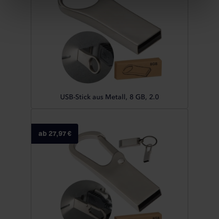
klicken Sie auf "Anpassen".
USB-Stick aus Metall, 8 GB, 2.0
ab 27,97 €