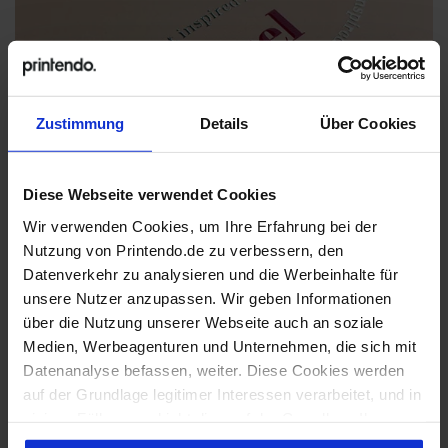
Zustimmung
Details
Über Cookies
Neu! Planobögen mit 3D UV-Lack und
Diese Webseite verwendet Cookies
Relieffolie in 8 Farben
Wir verwenden Cookies, um Ihre Erfahrung bei der
Nutzung von Printendo.de zu verbessern, den
Planobögen Premium ab
Datenverkehr zu analysieren und die Werbeinhalte für
unsere Nutzer anzupassen. Wir geben Informationen
20 Stck.
über die Nutzung unserer Webseite auch an soziale
Medien, Werbeagenturen und Unternehmen, die sich mit
Datenanalyse befassen, weiter. Diese Cookies werden
auf der Grundlage legitimer Interessen verarbeitet, und in
3 Formate zur Wahl
einigen Fällen geschieht dies auf der Grundlage Ihrer
Verfügbares Papier: Bilderdruck silk 300g
Zustimmung. Einige Cookies werden von unseren
Druck: 4/0, 4/4