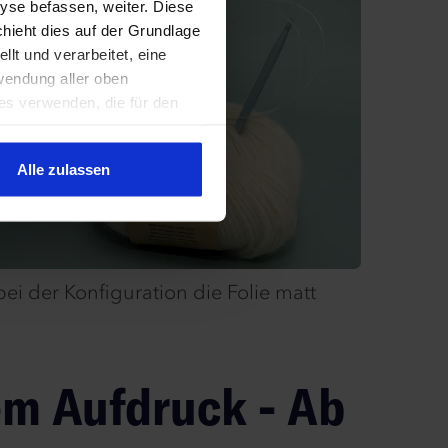
yse befassen, weiter. Diese
chieht dies auf der Grundlage
lt und verarbeitet, eine
wendung aller oben
es verwenden, die für den
ten von Cookies verwendet
Alle zulassen
i der Konfiguration die Folie matt
em Aufdruck - Ab