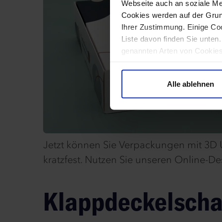
Webseite auch an soziale Me
Cookies werden auf der Grund
Ihrer Zustimmung. Einige Coo
Liste davon finden Sie unten
genannten Arten von Cookies 
Betrieb unserer Website erf
werden sollen, klicken Sie a
Alle ablehnen
Jetzt können Sie Verpackungen mit 3D U
kratzfest. Nutzen Sie unseren Online-De
Klappdeckelschac