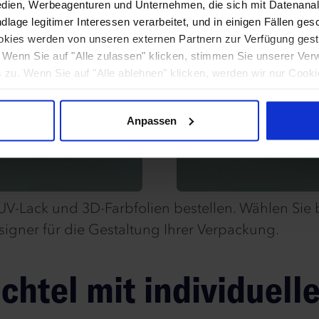
dien, Werbeagenturen und Unternehmen, die sich mit Datenanal
lage legitimer Interessen verarbeitet, und in einigen Fällen ges
kies werden von unseren externen Partnern zur Verfügung gestel
. Wenn Sie auf "Alle zulassen" klicken, stimmen Sie unserer Ver
zu. Wenn Sie auf "Alle ablehnen" klicken, werden wir nur Cooki
orderlich sind. Wenn Sie selbst entscheiden möchten, welche Ar
uf "Anpassen".
Anpassen
V-Lack und 3D-Farbfolien bestellen. Wählen Sie be
signer für die Gestaltung Ihrer Verpackung.
htel mit individuell