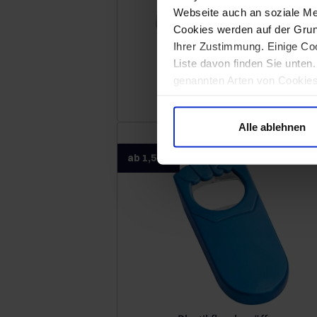
Webseite auch an soziale Me
Cookies werden auf der Grund
Ihrer Zustimmung. Einige Coo
Liste davon finden Sie unten
genannten Arten von Cookies 
Betrieb unserer Website erf
Kellnermesser
werden sollen, klicken Sie a
Alle ablehnen
ab 1,59 €