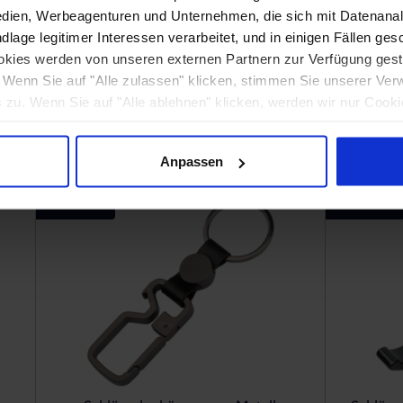
dien, Werbeagenturen und Unternehmen, die sich mit Datenanal
lage legitimer Interessen verarbeitet, und in einigen Fällen ges
kies werden von unseren externen Partnern zur Verfügung gestel
. Wenn Sie auf "Alle zulassen" klicken, stimmen Sie unserer Ver
zu. Wenn Sie auf "Alle ablehnen" klicken, werden wir nur Cooki
orderlich sind. Wenn Sie selbst entscheiden möchten, welche Ar
Martiniglas aus Stahl, 300 ml, CrisMa
uf "Anpassen".
Anpassen
ab 8,15 €
ab 0,97 €