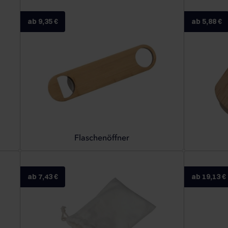
ab 9,35 €
ab 5,88 €
Flaschenöffner
ab 7,43 €
ab 19,13 €