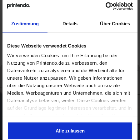
Messestände oder Servicepunkte. Das leichte Material
ermöglicht einfache Montage und Transport, während
die Grafik klar und farbintensiv bleibt.
Zustimmung
Details
Über Cookies
Volle Spezifikation
Diese Webseite verwendet Cookies
Wir verwenden Cookies, um Ihre Erfahrung bei der
Nutzung von Printendo.de zu verbessern, den
Datenverkehr zu analysieren und die Werbeinhalte für
unsere Nutzer anzupassen. Wir geben Informationen
über die Nutzung unserer Webseite auch an soziale
Medien, Werbeagenturen und Unternehmen, die sich mit
Datenanalyse befassen, weiter. Diese Cookies werden
auf der Grundlage legitimer Interessen verarbeitet, und in
einigen Fällen geschieht dies auf der Grundlage Ihrer
Zustimmung. Einige Cookies werden von unseren
externen Partnern zur Verfügung gestellt und verarbeitet,
Alle zulassen
eine Liste davon finden Sie unten. Wenn Sie auf "Alle