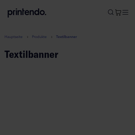
B
A
A
B
Hauptseite
Produkte
Textilbanner
Textilbanner